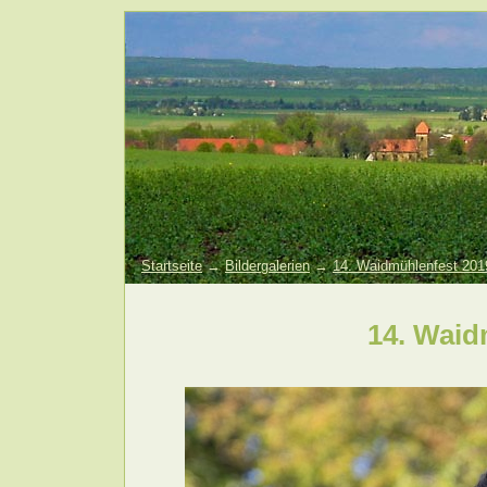
Startseite
→
Bildergalerien
→
14. Waidmühlenfest 201
14. Waid