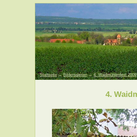
Startseite
→
Bildergalerien
→
4. Waidmühlenfest 2009
4. Waid