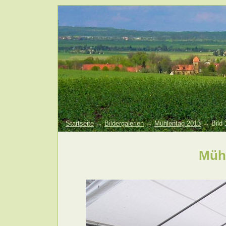
Startseite
→
Bildergalerien
→
Mühlentag 2013
→ Bild 
Müh