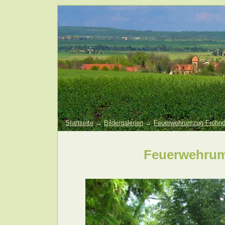
Startseite
→
Bildergalerien
→
Feuerwehrumzug Frohnd
Feuerwehrum