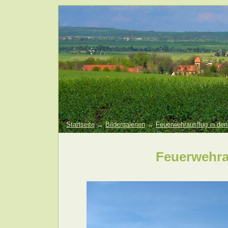
Startseite
→
Bildergalerien
→
Feuerwehrausflug in den
Feuerwehra