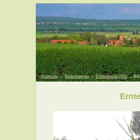
Startseite
→
Bildergalerien
→
Ernteumzug 2011
→ Bild
Ernt