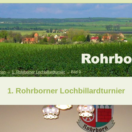
rien
→
1. Rohrborner Lochbillardturnier
→ Bild 9
1. Rohrborner Lochbillardturnier