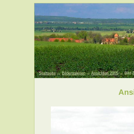
Startseite
→
Bildergalerien
→
Ansichten 2005
→ Bild 
Ans