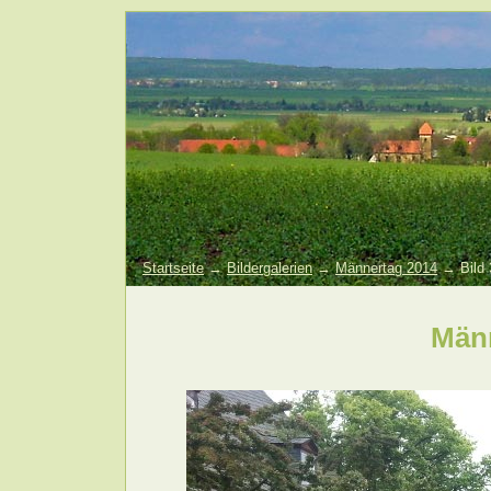
Startseite
→
Bildergalerien
→
Männertag 2014
→ Bild 
Män